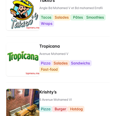
Takito’s
Angle Bd Mohamed V et Bd mohamed Errafii
Tacos
Salades
Pâtes
Smoothies
Wraps
Tropicana
Avenue Mohamed V
Pizza
Salades
Sandwichs
Fast-food
Krishty’s
6 Avenue Mohamed VI
Pizza
Burger
Hotdog