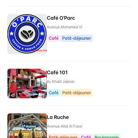
Café O’Parc
Avenue Mohamed VI
Café
Petit-déjeuner
Café 101
Av Khalil Jabran
Café
Petit-déjeuner
La Ruche
Avenue Allal Al Fassi
Petit-déjeuner
Café
Boulangerie