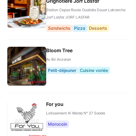
Grignotière Jorf Lasfar
Station Cepsa Route Oualidia Douar Lakrarcha
Jorf Lasfar JORF LASFAR
Sandwichs
Pizza
Desserts
Bloom Tree
Av Bir Anzaran
Petit-déjeuner
Cuisine variée
For you
Lotissement Al Warda N° 37 Saada
Marocain