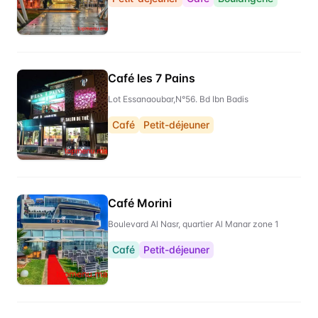
Café les 7 Pains
Lot Essanaoubar,N°56. Bd Ibn Badis
Café
Petit-déjeuner
Café Morini
Boulevard Al Nasr, quartier Al Manar zone 1
Café
Petit-déjeuner