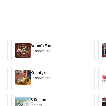
Adam’s Food
unknowncity
Krishty’s
unknowncity
5 Saisons
temara