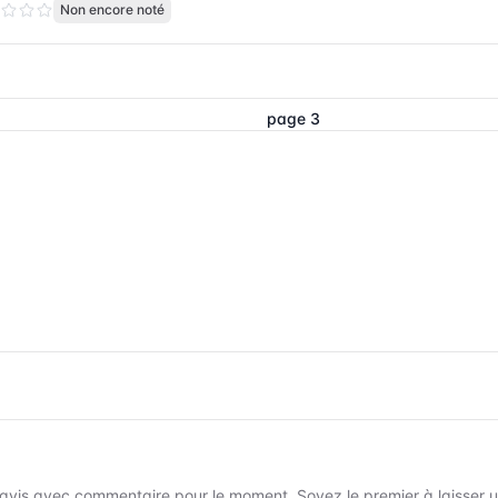
Non encore noté
page 3
avis avec commentaire pour le moment. Soyez le premier à laisser un