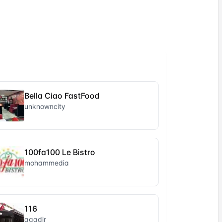
Bella Ciao FastFood
unknowncity
100fa100 Le Bistro
mohammedia
116
agadir