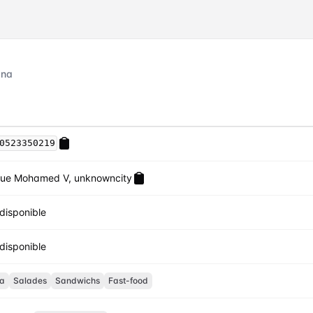
ana
0523350219
ue Mohamed V, unknowncity
disponible
disponible
za
Salades
Sandwichs
Fast-food