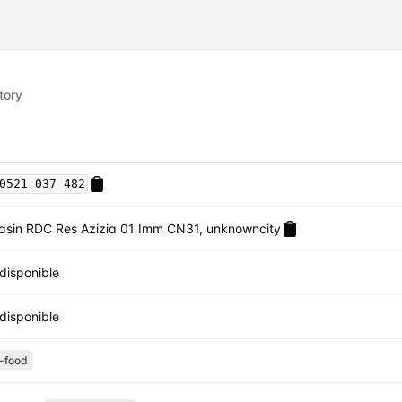
tory
0521 037 482
sin RDC Res Azizia 01 Imm CN31, unknowncity
disponible
disponible
-food