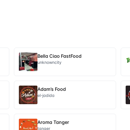
Bella Ciao FastFood
unknowncity
Adam’s Food
el-jadida
Aroma Tanger
tanger