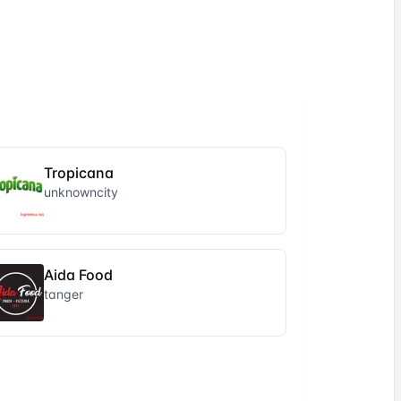
Tropicana
unknowncity
Aida Food
tanger