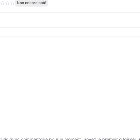
Non encore noté
avis avec commentaire pour le moment. Soyez le premier à laisser un