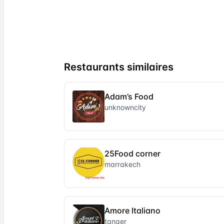
Restaurants similaires
Adam’s Food
unknowncity
25Food corner
marrakech
Amore Italiano
tanger