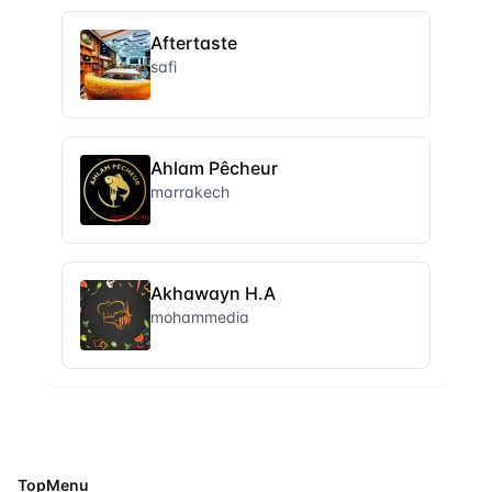
Aftertaste
safi
Ahlam Pêcheur
marrakech
Akhawayn H.A
mohammedia
TopMenu