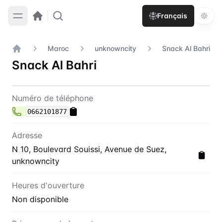
Français
Maroc
unknowncity
Snack Al Bahri
Accueil
Snack Al Bahri
Contact
Snack Al Bahri
Numéro de téléphone
0662101877
Adresse
N 10, Boulevard Souissi, Avenue de Suez,
unknowncity
Heures d'ouverture
Non disponible