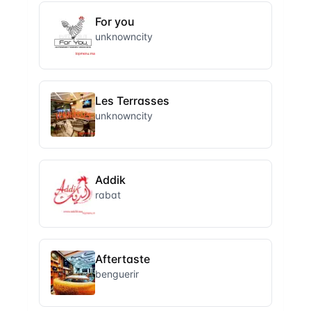
For you
unknowncity
Les Terrasses
unknowncity
Addik
rabat
Aftertaste
benguerir