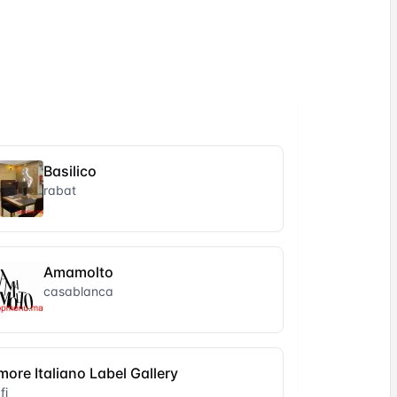
Basilico
rabat
Amamolto
casablanca
more Italiano Label Gallery
fi