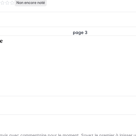
Non encore noté
page 3
e
avis avec commentaire pour le moment. Soyez le premier à laisser un