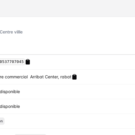
entre villle
0537707045
re commercial Arribat Center, rabat
disponible
disponible
en