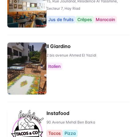
15, Rue Joullanar, Résidence Al Yassmine,
Secteur 7, Hay Riad
Jus de fruits
Crêpes
Marocain
Il Giardino
2 bis avenue Ahmed El Yazidi
Italien
Instafood
90 Avenue Mehdi Ben Barka
Tacos
Pizza