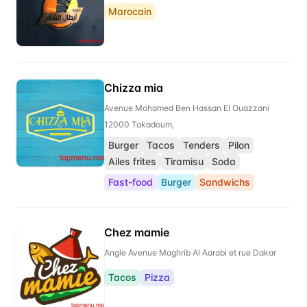
Marocain
Chizza mia
Avenue Mohamed Ben Hassan El Ouazzani
12000 Takadoum,
Burger
Tacos
Tenders
Pilon
Ailes frites
Tiramisu
Soda
Fast-food
Burger
Sandwichs
Chez mamie
Angle Avenue Maghrib Al Aarabi et rue Dakar
Tacos
Pizza