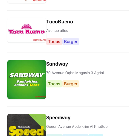
TacoBueno
Avenue atlas
Tacos
Burger
Sandway
70 Avenue Oqba Magasin 3 Agdal
Tacos
Burger
Speedway
Ocean Avenue Abdelkrim Al Khattabi