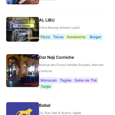
AL LIBU
6 Rue Moulay Ahmed Loukili
Pizza
Tacos
Sandwichs
Burger
Dar Naji Corniche
Avenue des Forces Armées Royales, Menzeh,
Corniche
Marocain
Tagine
Salon de Thé
Tanjia
Babel
33, Rue Jbel el Ayachi, Agdal