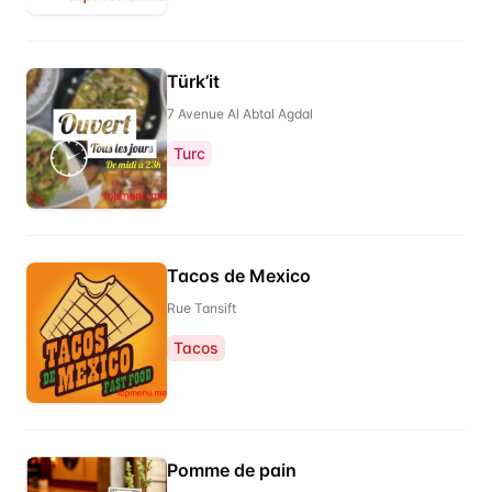
Türk’it
7 Avenue Al Abtal Agdal
Turc
Tacos de Mexico
Rue Tansift
Tacos
Pomme de pain