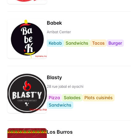
Babek
Arribat Center
Kebab
Sandwichs
Tacos
Burger
Blasty
28 rue jabal el ayachi
Pizza
Salades
Plats cuisinés
Sandwichs
Los Burros