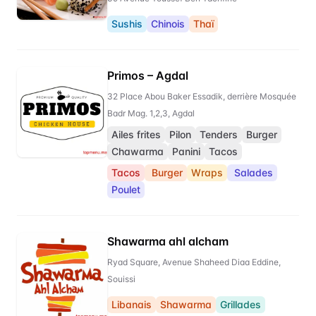
Sushis
Chinois
Thaï
Primos – Agdal
32 Place Abou Baker Essadik, derrière Mosquée
Badr Mag. 1,2,3, Agdal
Ailes frites
Pilon
Tenders
Burger
Chawarma
Panini
Tacos
Tacos
Burger
Wraps
Salades
Poulet
Shawarma ahl alcham
Ryad Square, Avenue Shaheed Diaa Eddine,
Souissi
Libanais
Shawarma
Grillades