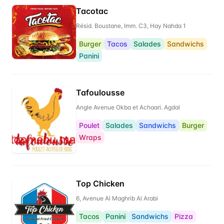
Tacotac
Résid. Boustane, Imm. C3, Hay Nahda 1
Burger
Tacos
Salades
Sandwichs
Panini
Tafoulousse
Angle Avenue Okba et Achaari. Agdal
Poulet
Salades
Sandwichs
Burger
Wraps
Top Chicken
6, Avenue Al Maghrib Al Arabi
Tacos
Panini
Sandwichs
Pizza