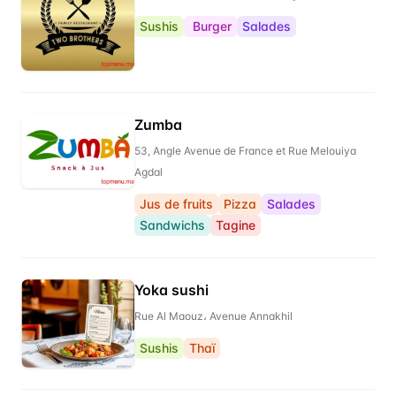
Sushis
Burger
Salades
Zumba
53, Angle Avenue de France et Rue Melouiya
Agdal
Jus de fruits
Pizza
Salades
Sandwichs
Tagine
Yoka sushi
Rue Al Maouz، Avenue Annakhil
Sushis
Thaï