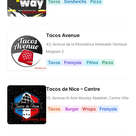
Tacos
Sandwichs
Pizza
Tacos Avenue
42, Avenue de la Résistance Immeuble Yarmouk
Magasin 2
Tacos
Français
Pâtes
Pizza
Tacos de Nice – Centre
10, Avenue Al Amir Moulay Abdellah, Centre Ville
Tacos
Burger
Wraps
Français