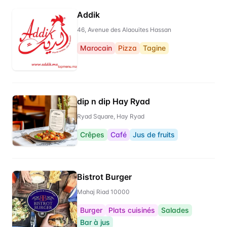
Addik
46, Avenue des Alaouites Hassan
Marocain
Pizza
Tagine
dip n dip Hay Ryad
Ryad Square, Hay Ryad
Crêpes
Café
Jus de fruits
Bistrot Burger
Mahaj Riad 10000
Burger
Plats cuisinés
Salades
Bar à jus