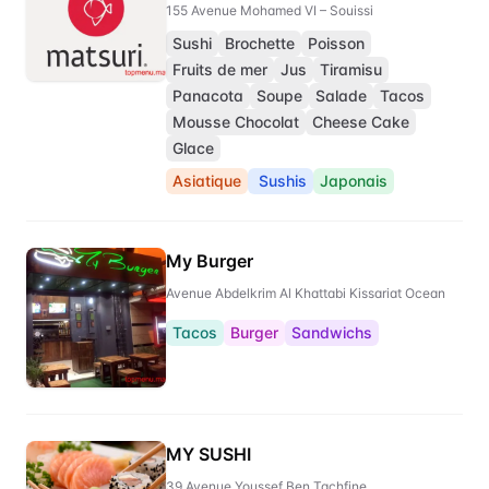
155 Avenue Mohamed VI – Souissi
Sushi
Brochette
Poisson
Fruits de mer
Jus
Tiramisu
Panacota
Soupe
Salade
Tacos
Mousse Chocolat
Cheese Cake
Glace
Asiatique
Sushis
Japonais
My Burger
Avenue Abdelkrim Al Khattabi Kissariat Ocean
Tacos
Burger
Sandwichs
MY SUSHI
39 Avenue Youssef Ben Tachfine