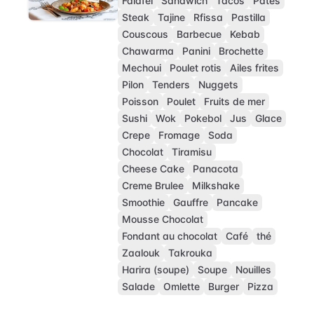
Falafel
Sandwich
Tacos
Pâtes
Steak
Tajine
Rfissa
Pastilla
Couscous
Barbecue
Kebab
Chawarma
Panini
Brochette
Mechoui
Poulet rotis
Ailes frites
Pilon
Tenders
Nuggets
Poisson
Poulet
Fruits de mer
Sushi
Wok
Pokebol
Jus
Glace
Crepe
Fromage
Soda
Chocolat
Tiramisu
Cheese Cake
Panacota
Creme Brulee
Milkshake
Smoothie
Gauffre
Pancake
Mousse Chocolat
Fondant au chocolat
Café
thé
Zaalouk
Takrouka
Harira (soupe)
Soupe
Nouilles
Salade
Omlette
Burger
Pizza