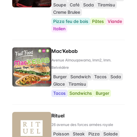
Soupe
Café
Soda
Tiramisu
Creme Brulee
Pizza feu de bois
Pâtes
Viande
Italien
Mac’Kebab
Avenue Almouqawama, Imm2, Imm.
Belvédère
Burger
Sandwich
Tacos
Soda
Glace
Tiramisu
Tacos
Sandwichs
Burger
Rituel
26 avenue des forces armées royale
Poisson
Steak
Pizza
Salade