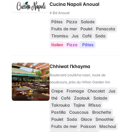
Cucina Napoli Anoual
4 Bd Anoual
Pâtes
Pizza
Salade
Fruits de mer
Poulet
Panacota
Tiramisu
Jus
Café
Soda
Italien
Pizza
Pâtes
Chhiwat l’khayma
Boulevard zoulikha nasri, route de
bouskoura, près du Hilton Garden Inn
Crepe
Fromage
Chocolat
Jus
thé
Café
Zaalouk
Salade
Takrouka
Tajine
Rfissa
Pastilla
Couscous
Brochette
Poulet
Soda
Glace
Smoothie
Fruits de mer
Poisson
Mechoui