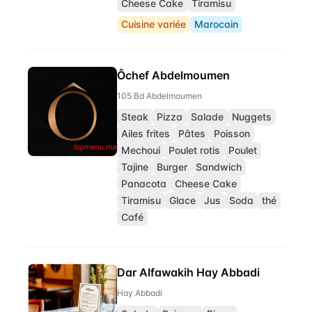
Cheese Cake
Tiramisu
Cuisine variée
Marocain
Ôchef Abdelmoumen
105 Bd Abdelmoumen
Steak
Pizza
Salade
Nuggets
Ailes frites
Pâtes
Poisson
Mechoui
Poulet rotis
Poulet
Tajine
Burger
Sandwich
Panacota
Cheese Cake
Tiramisu
Glace
Jus
Soda
thé
Café
Dar Alfawakih Hay Abbadi
Hay Abbadi