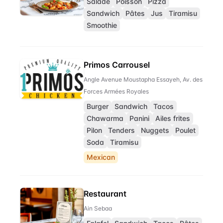
Salade
Poisson
Pizza
Sandwich
Pâtes
Jus
Tiramisu
Smoothie
Primos Carrousel
Angle Avenue Moustapha Essayeh, Av. des
Forces Armées Royales
Burger
Sandwich
Tacos
Chawarma
Panini
Ailes frites
Pilon
Tenders
Nuggets
Poulet
Soda
Tiramisu
Mexican
Restaurant
Ain Sebaa