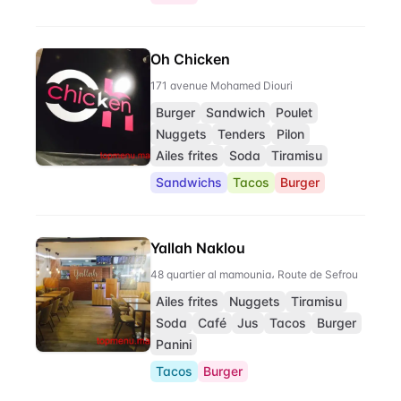
Oh Chicken
171 avenue Mohamed Diouri
Burger
Sandwich
Poulet
Nuggets
Tenders
Pilon
Ailes frites
Soda
Tiramisu
Sandwichs
Tacos
Burger
Yallah Naklou
48 quartier al mamounia، Route de Sefrou
Ailes frites
Nuggets
Tiramisu
Soda
Café
Jus
Tacos
Burger
Panini
Tacos
Burger