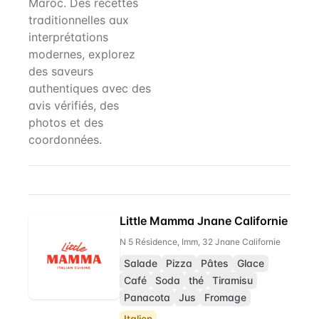
Maroc. Des recettes
traditionnelles aux
interprétations
modernes, explorez
des saveurs
authentiques avec des
avis vérifiés, des
photos et des
coordonnées.
Tiramisu
Restaurant Directory
Little Mamma Jnane Californie
N 5 Résidence, Imm, 32 Jnane Californie
Salade
Pizza
Pâtes
Glace
Café
Soda
thé
Tiramisu
Panacota
Jus
Fromage
Italien