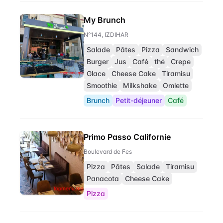
My Brunch
N°144, IZDIHAR
Salade
Pâtes
Pizza
Sandwich
Burger
Jus
Café
thé
Crepe
Glace
Cheese Cake
Tiramisu
Smoothie
Milkshake
Omlette
Brunch
Petit-déjeuner
Café
Primo Passo Californie
Boulevard de Fes
Pizza
Pâtes
Salade
Tiramisu
Panacota
Cheese Cake
Pizza