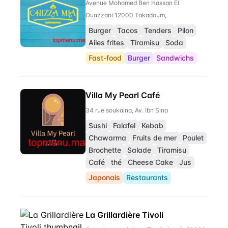
Avenue Mohamed Ben Hassan El
Ouazzani 12000 Takadoum,
Burger
Tacos
Tenders
Pilon
Ailes frites
Tiramisu
Soda
Fast-food
Burger
Sandwichs
Villa My Pearl Café
34 rue soukaina, Av. Ibn Sina
Sushi
Falafel
Kebab
Chawarma
Fruits de mer
Poulet
Brochette
Salade
Tiramisu
Café
thé
Cheese Cake
Jus
Japonais
Restaurants
La Grillardière Tivoli