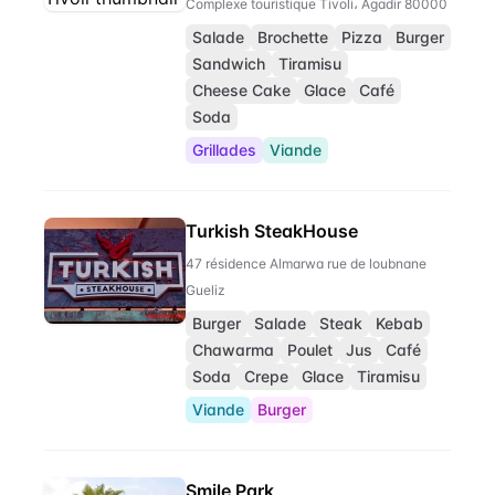
Complexe touristique Tivoli، Agadir 80000
Salade
Brochette
Pizza
Burger
Sandwich
Tiramisu
Cheese Cake
Glace
Café
Soda
Grillades
Viande
Turkish SteakHouse
47 résidence Almarwa rue de loubnane
Gueliz
Burger
Salade
Steak
Kebab
Chawarma
Poulet
Jus
Café
Soda
Crepe
Glace
Tiramisu
Viande
Burger
Smile Park