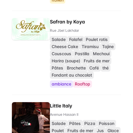
Safran by Koya
Rue Jbel Lakhdar
Salade
Falafel
Poulet rotis
Cheese Cake
Tiramisu
Tajine
Couscous
Pastilla
Mechoui
Harira (soupe)
Fruits de mer
Pâtes
Brochette
Café
thé
Fondant au chocolat
ambiance
Rooftop
Little Italy
Avenue Hassan II
Salade
Pâtes
Pizza
Poisson
Poulet
Fruits de mer
Jus
Glace