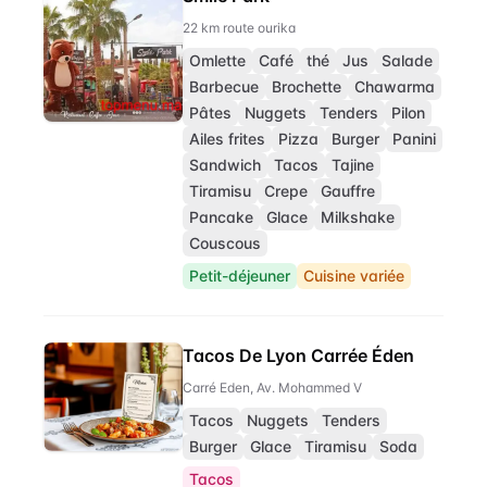
22 km route ourika
Omlette
Café
thé
Jus
Salade
Barbecue
Brochette
Chawarma
Pâtes
Nuggets
Tenders
Pilon
Ailes frites
Pizza
Burger
Panini
Sandwich
Tacos
Tajine
Tiramisu
Crepe
Gauffre
Pancake
Glace
Milkshake
Couscous
Petit-déjeuner
Cuisine variée
Tacos De Lyon Carrée Éden
Carré Eden, Av. Mohammed V
Tacos
Nuggets
Tenders
Burger
Glace
Tiramisu
Soda
Tacos