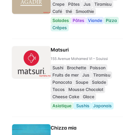
Crepe
Pâtes
Jus
Tiramisu
Café
thé
Smoothie
Salades
Pâtes
Viande
Pizza
Crêpes
Matsuri
155 Avenue Mohamed VI – Souissi
Sushi
Brochette
Poisson
Fruits de mer
Jus
Tiramisu
Panacota
Soupe
Salade
Tacos
Mousse Chocolat
Cheese Cake
Glace
Asiatique
Sushis
Japonais
Chizza mia