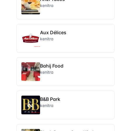
kenitra
Aux Délices
kenitra
Bahij Food
kenitra
B&B Park
kenitra