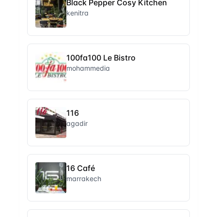
Black Pepper Cosy Kitchen
kenitra
100fa100 Le Bistro
mohammedia
116
agadir
16 Café
marrakech