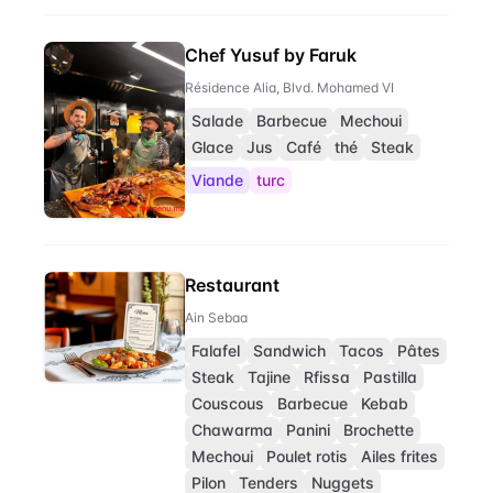
Chef Yusuf by Faruk
Résidence Alia, Blvd. Mohamed VI
Salade
Barbecue
Mechoui
Glace
Jus
Café
thé
Steak
Viande
turc
Restaurant
Ain Sebaa
Falafel
Sandwich
Tacos
Pâtes
Steak
Tajine
Rfissa
Pastilla
Couscous
Barbecue
Kebab
Chawarma
Panini
Brochette
Mechoui
Poulet rotis
Ailes frites
Pilon
Tenders
Nuggets