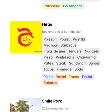
Pâtisserie
Boulangerie
Hirae
Boulevard Allal Ben Abdallah
Poisson
Poulet
Pastilla
Mechoui
Barbecue
Fruits de mer
Tenders
Nuggets
Pizza
Poulet rotis
Chawarma
Pâtes
Steak
Sandwich
Burger
Tacos
Fromage
Soda
Pizza
Panini
Tacos
Poulet
Salades
Smile Park
22 km route ourika