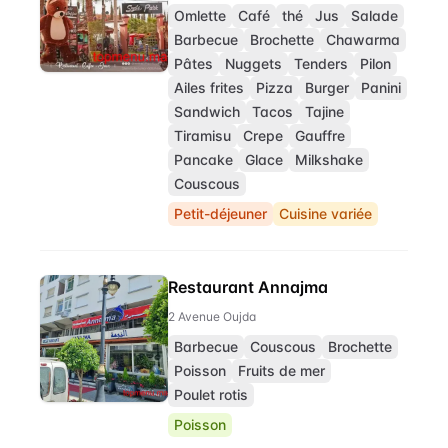
Omlette
Café
thé
Jus
Salade
Barbecue
Brochette
Chawarma
Pâtes
Nuggets
Tenders
Pilon
Ailes frites
Pizza
Burger
Panini
Sandwich
Tacos
Tajine
Tiramisu
Crepe
Gauffre
Pancake
Glace
Milkshake
Couscous
Petit-déjeuner
Cuisine variée
Restaurant Annajma
2 Avenue Oujda
Barbecue
Couscous
Brochette
Poisson
Fruits de mer
Poulet rotis
Poisson