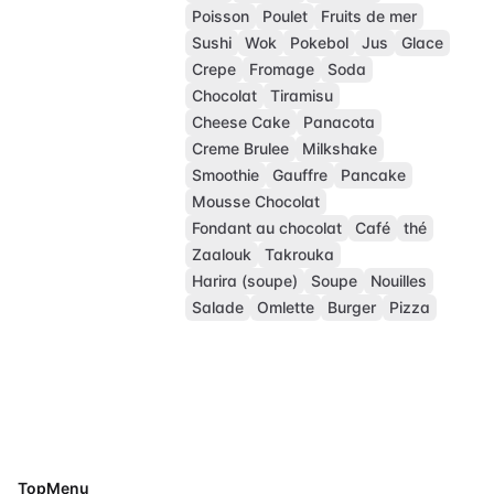
Poisson
Poulet
Fruits de mer
Sushi
Wok
Pokebol
Jus
Glace
Crepe
Fromage
Soda
Chocolat
Tiramisu
Cheese Cake
Panacota
Creme Brulee
Milkshake
Smoothie
Gauffre
Pancake
Mousse Chocolat
Fondant au chocolat
Café
thé
Zaalouk
Takrouka
Harira (soupe)
Soupe
Nouilles
Salade
Omlette
Burger
Pizza
TopMenu