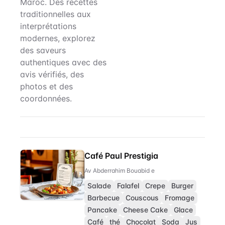
Maroc. Des recettes
traditionnelles aux
interprétations
modernes, explorez
des saveurs
authentiques avec des
avis vérifiés, des
photos et des
coordonnées.
Barbecue
Restaurant Directory
Café Paul Prestigia
Av Abderrahim Bouabid e
Salade
Falafel
Crepe
Burger
Barbecue
Couscous
Fromage
Pancake
Cheese Cake
Glace
Café
thé
Chocolat
Soda
Jus