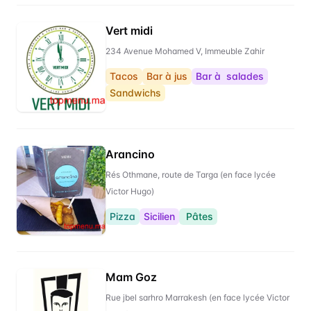
Vert midi
234 Avenue Mohamed V, Immeuble Zahir
Tacos
Bar à jus
Bar à salades
Sandwichs
Arancino
Rés Othmane, route de Targa (en face lycée
Victor Hugo)
Pizza
Sicilien
Pâtes
Mam Goz
Rue jbel sarhro Marrakesh (en face lycée Victor