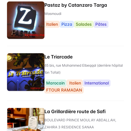
Pastaz by Catanzaro Targa
Masmoudi
Italien
Pizza
Salades
Pâtes
Le Triarcade
65 bis, rue Mohammed Elbeqqal (derrière hôpital
Ibn Tofail)
Marocain
Italien
International
FTOUR RAMADAN
La Grillardière route de Safi
BOULEVARD PRINCE MOULAY ABDALLAH,
ZAHIRA 3 RESIDENCE SANAA