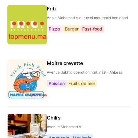
Friti
Angle Mohamed V et rue el moutamid ben abad
Pizza
Burger
Fast-food
Maitre crevette
Avenue dakhla operation harti n29 – Ahbess
Poisson
Fruits de mer
Chili’s
Avenue Mohamed VI
Américain
Mexicain