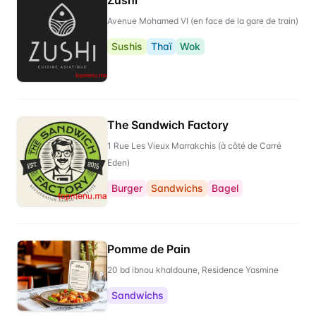
Avenue Mohamed VI (en face de la gare de train)
Sushis
Thaï
Wok
The Sandwich Factory
1 Rue Les Vieux Marrakchis (à côté de Carré
Eden)
Burger
Sandwichs
Bagel
Pomme de Pain
20 bd ibnou khaldoune, Residence Yasmine
Sandwichs