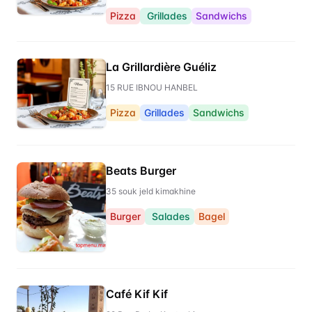
Pizza
Grillades
Sandwichs
La Grillardière Guéliz
15 RUE IBNOU HANBEL
Pizza
Grillades
Sandwichs
Beats Burger
35 souk jeld kimakhine
Burger
Salades
Bagel
Café Kif Kif