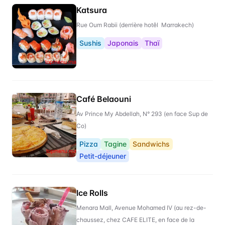
Katsura
Rue Oum Rabii (derrière hotêl Marrakech)
Sushis
Japonais
Thaï
Café Belaouni
Av Prince My Abdellah, N° 293 (en face Sup de
Co)
Pizza
Tagine
Sandwichs
Petit-déjeuner
Ice Rolls
Menara Mall, Avenue Mohamed IV (au rez-de-
chaussez, chez CAFE ELITE, en face de la