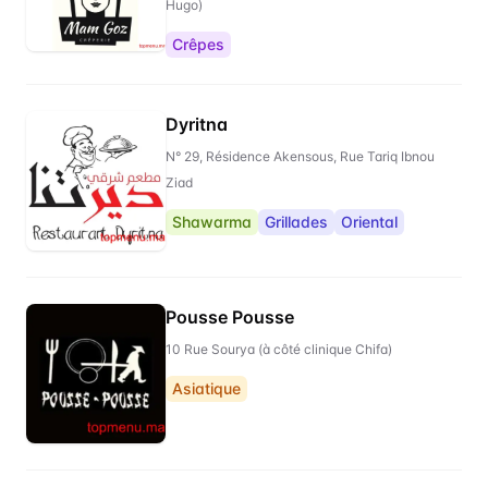
Hugo)
Crêpes
Dyritna
N° 29, Résidence Akensous, Rue Tariq Ibnou
Ziad
Shawarma
Grillades
Oriental
Pousse Pousse
10 Rue Sourya (à côté clinique Chifa)
Asiatique