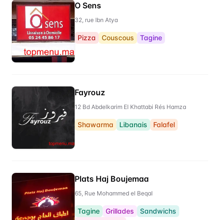
O Sens
32, rue Ibn Atya
Pizza
Couscous
Tagine
Fayrouz
12 Bd Abdelkarim El Khattabi Rés Hamza
Shawarma
Libanais
Falafel
Plats Haj Boujemaa
65, Rue Mohammed el Beqal
Tagine
Grillades
Sandwichs