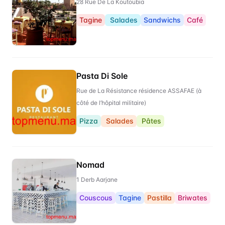
28 Rue De La Koutoubia
Tagine
Salades
Sandwichs
Café
Pasta Di Sole
Rue de La Résistance résidence ASSAFAE (à
côté de l’hôpital militaire)
Pizza
Salades
Pâtes
Nomad
1 Derb Aarjane
Couscous
Tagine
Pastilla
Briwates