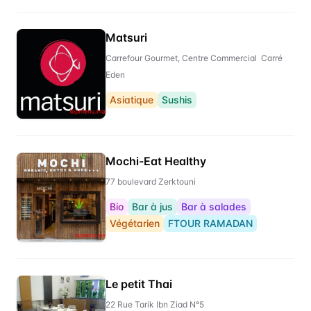
Matsuri
Carrefour Gourmet, Centre Commercial Carré
Eden
Asiatique
Sushis
Mochi-Eat Healthy
77 boulevard Zerktouni
Bio
Bar à jus
Bar à salades
Végétarien
FTOUR RAMADAN
Le petit Thai
22 Rue Tarik Ibn Ziad N°5