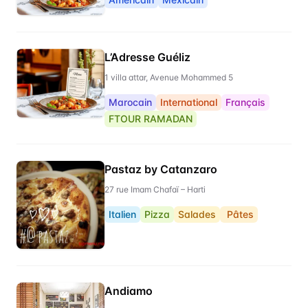
L’Adresse Guéliz
1 villa attar, Avenue Mohammed 5
Marocain
International
Français
FTOUR RAMADAN
Pastaz by Catanzaro
27 rue Imam Chafaï – Harti
Italien
Pizza
Salades
Pâtes
Andiamo