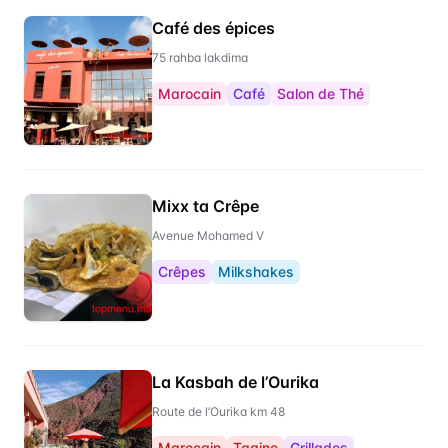
Café des épices
75 rahba lakdima
Marocain
Café
Salon de Thé
Mixx ta Crêpe
Avenue Mohamed V
Crêpes
Milkshakes
La Kasbah de l’Ourika
Route de l’Ourika km 48
Marocain
Tagine
Grillades