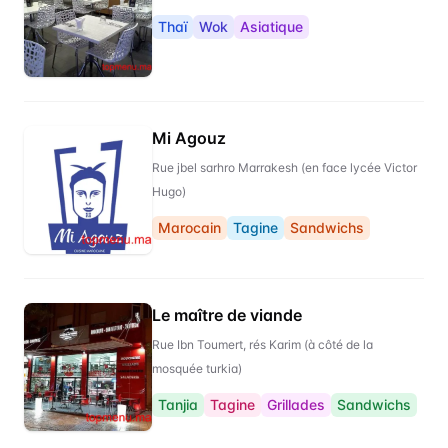
Thaï
Wok
Asiatique
Mi Agouz
Rue jbel sarhro Marrakesh (en face lycée Victor
Hugo)
Marocain
Tagine
Sandwichs
Le maître de viande
Rue Ibn Toumert, rés Karim (à côté de la
mosquée turkia)
Tanjia
Tagine
Grillades
Sandwichs