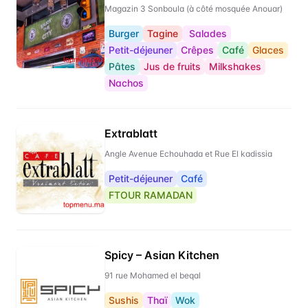
Magazin 3 Sonboula (à côté mosquée Anouar)
Burger
Tagine
Salades
Petit-déjeuner
Crêpes
Café
Glaces
Pâtes
Jus de fruits
Milkshakes
Nachos
Extrablatt
Angle Avenue Echouhada et Rue El kadissia
Petit-déjeuner
Café
FTOUR RAMADAN
Spicy – Asian Kitchen
91 rue Mohamed el beqal
Sushis
Thaï
Wok