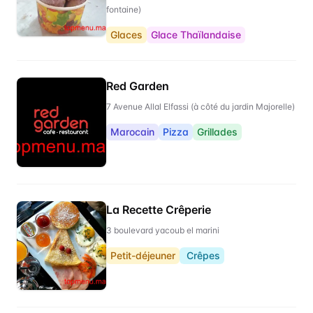
fontaine)
Glaces
Glace Thaïlandaise
Red Garden
7 Avenue Allal Elfassi (à côté du jardin Majorelle)
Marocain
Pizza
Grillades
La Recette Crêperie
3 boulevard yacoub el marini
Petit-déjeuner
Crêpes