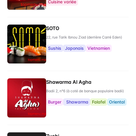
Cuisine variée
SOTO
22, rue Tarik Ibnou Ziad (derrière Carré Eden)
Sushis
Japonais
Vietnamien
Shawarma Al Agha
Badii 2, n°6 (à coté de banque populaire badii)
Burger
Shawarma
Falafel
Oriental
Zushi