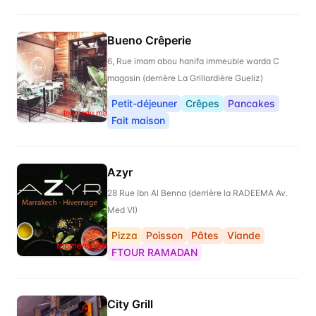
Bueno Crêperie
6, Rue imam abou hanifa immeuble warda C
magasin (derrière La Grillardière Gueliz)
Petit-déjeuner
Crêpes
Pancakes
Fait maison
Azyr
28 Rue Ibn Al Benna (derrière la RADEEMA Av.
Med VI)
Pizza
Poisson
Pâtes
Viande
FTOUR RAMADAN
City Grill