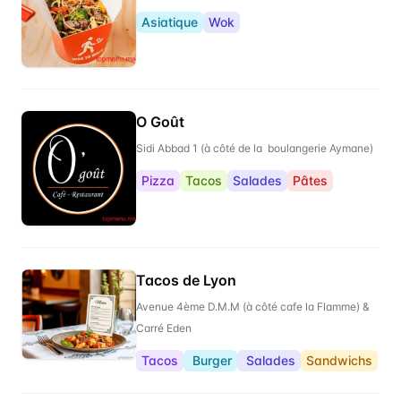
Asiatique
Wok
O Goût
Sidi Abbad 1 (à côté de la boulangerie Aymane)
Pizza
Tacos
Salades
Pâtes
Tacos de Lyon
Avenue 4ème D.M.M (à côté cafe la Flamme) &
Carré Eden
Tacos
Burger
Salades
Sandwichs