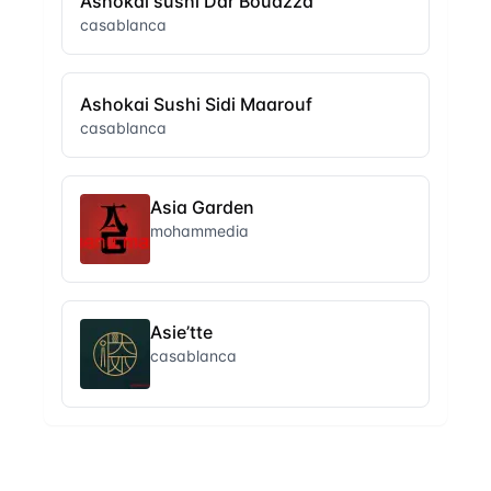
Ashokai sushi Dar Bouazza
casablanca
Ashokai Sushi Sidi Maarouf
casablanca
Asia Garden
mohammedia
Asie’tte
casablanca