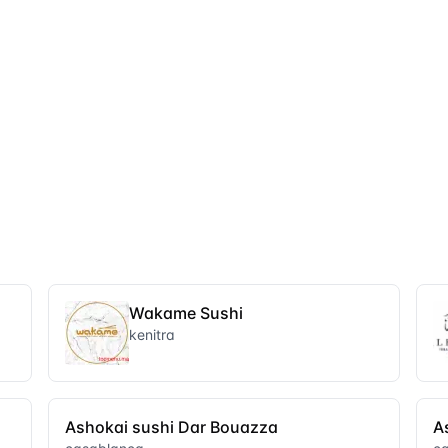
Wakame Sushi
kenitra
Ashokai sushi Dar Bouazza
A