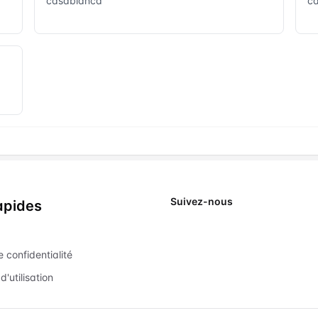
casablanca
c
Suivez-nous
apides
X
e confidentialité
d'utilisation