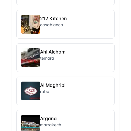
212 Kitchen
casablanca
Ahl Alcham
temara
Al Maghribi
rabat
Argana
marrakech