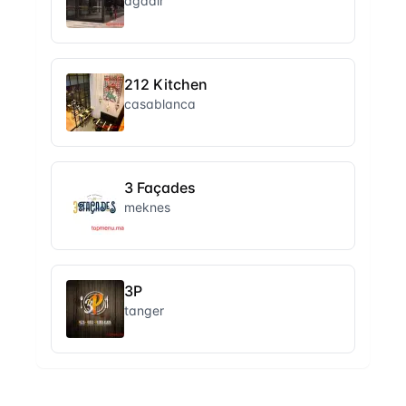
agadir
212 Kitchen
casablanca
3 Façades
meknes
3P
tanger