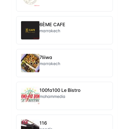
6ÈME CAFE
marrakech
7liiwa
marrakech
100fa100 Le Bistro
mohammedia
116