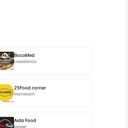
BocaMed
casablanca
25Food corner
marrakech
Aida Food
tanger