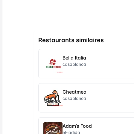
Restaurants similaires
Bella Italia
casablanca
Cheatmeal
casablanca
Adam’s Food
el-jadida