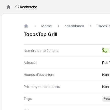
Recherche
Maroc
casablanca
TacosTo
Accueil
TacosTop Grill
Contact
TacosTop Grill
Numéro de téléphone
Adresse
Rue 
Heures d'ouverture
Non 
Prix moyen de la carte
Non 
Tags
Fast