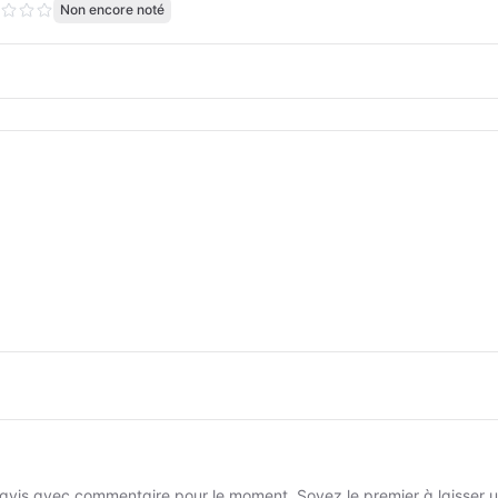
Non encore noté
avis avec commentaire pour le moment. Soyez le premier à laisser un