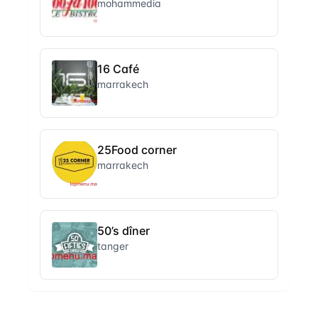
mohammedia
16 Café
marrakech
25Food corner
marrakech
50’s dîner
tanger