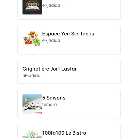
el-jadida
Espace Yen Sin Tacos
el-jadida
Grignotière Jorf Lasfar
el-jadida
5 Saisons
temara
100fa100 Le Bistro