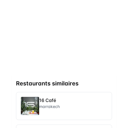
Restaurants similaires
16 Café
marrakech