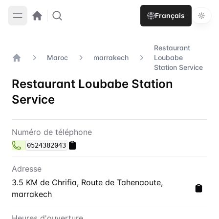
Français
Restaurant
Maroc
marrakech
Loubabe
Accueil
Station Service
Restaurant Loubabe Station
Service
Contact
Restaurant Loubabe Statio
Numéro de téléphone
0524382043
Adresse
3.5 KM de Chrifia, Route de Tahenaoute,
marrakech
Heures d'ouverture