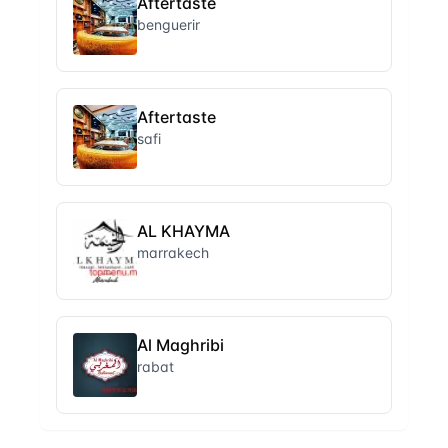
Aftertaste
benguerir
Aftertaste
safi
AL KHAYMA
marrakech
Al Maghribi
rabat