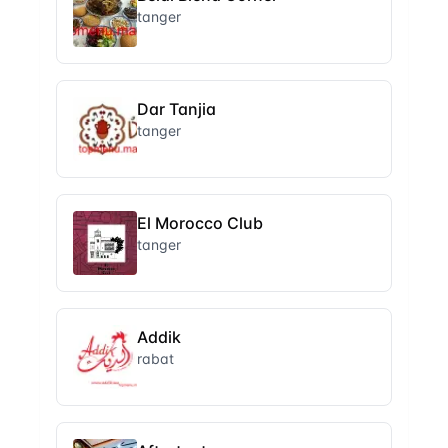
tanger
Dar Tanjia
tanger
El Morocco Club
tanger
Addik
rabat