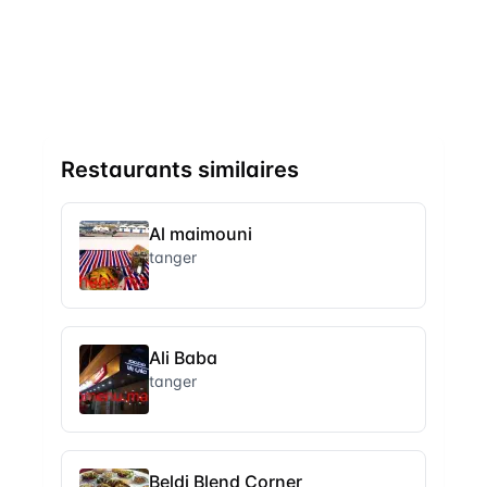
Restaurants similaires
Al maimouni
tanger
Ali Baba
tanger
Beldi Blend Corner