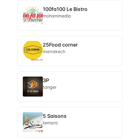
100fa100 Le Bistro
mohammedia
25Food corner
marrakech
3P
tanger
5 Saisons
temara