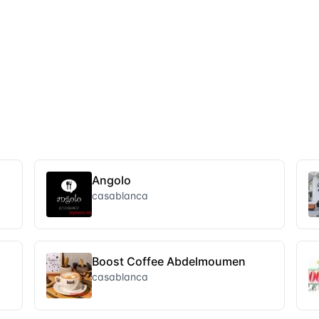
Angolo
casablanca
Boost Coffee Abdelmoumen
casablanca