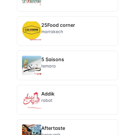
25Food corner
marrakech
5 Saisons
temara
Addik
rabat
Aftertaste
benguerir