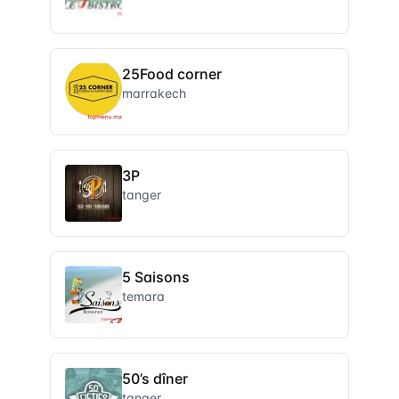
25Food corner
marrakech
3P
tanger
5 Saisons
temara
50’s dîner
tanger