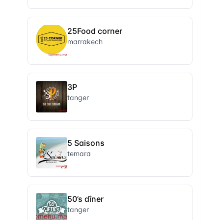
25Food corner
marrakech
3P
tanger
5 Saisons
temara
50’s dîner
tanger