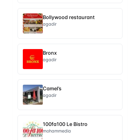
Bollywood restaurant
agadir
Bronx
agadir
Camel’s
agadir
100fa100 Le Bistro
mohammedia