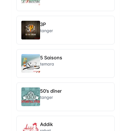
3P
tanger
5 Saisons
temara
50’s dîner
tanger
Addik
rabat