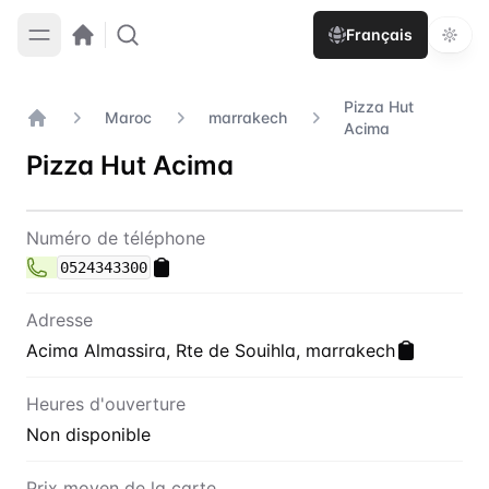
Français
Pizza Hut
Maroc
marrakech
Acima
Accueil
Pizza Hut Acima
Contact
Pizza Hut Acima
Numéro de téléphone
0524343300
Adresse
Acima Almassira, Rte de Souihla, marrakech
Heures d'ouverture
Non disponible
Prix moyen de la carte