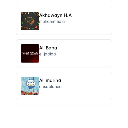
Akhawayn H.A
mohammedia
Ali Baba
el-jadida
All marina
casablanca