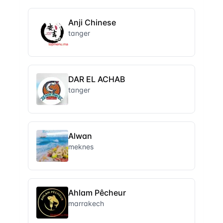
Anji Chinese
tanger
DAR EL ACHAB
tanger
Alwan
meknes
Ahlam Pêcheur
marrakech