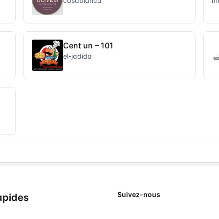
casablanca
m
Cent un – 101
el-jadida
Suivez-nous
apides
X