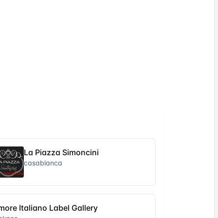
La Piazza Simoncini
casablanca
more Italiano Label Gallery