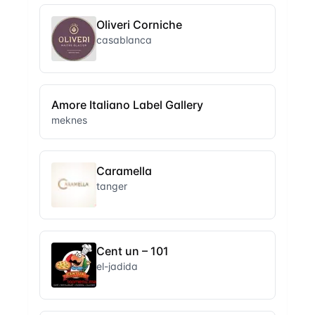
Oliveri Corniche
casablanca
Amore Italiano Label Gallery
meknes
Caramella
tanger
Cent un – 101
el-jadida