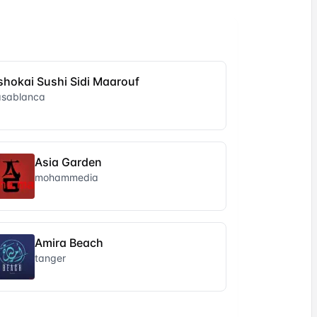
shokai Sushi Sidi Maarouf
asablanca
Asia Garden
mohammedia
Amira Beach
tanger