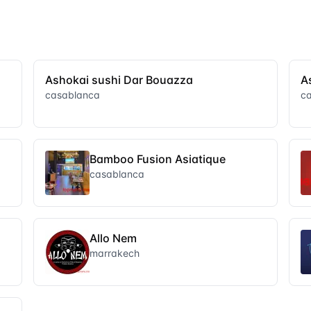
Ashokai sushi Dar Bouazza
A
casablanca
c
Bamboo Fusion Asiatique
casablanca
Allo Nem
marrakech