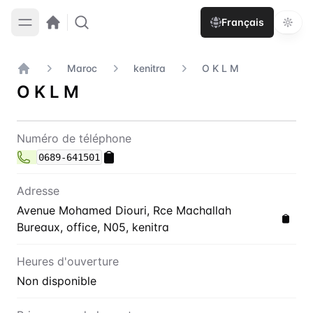
Français
Maroc
kenitra
O K L M
Accueil
O K L M
Contact
O K L M
Numéro de téléphone
0689-641501
Adresse
Avenue Mohamed Diouri, Rce Machallah
Bureaux, office, N05, kenitra
Heures d'ouverture
Non disponible