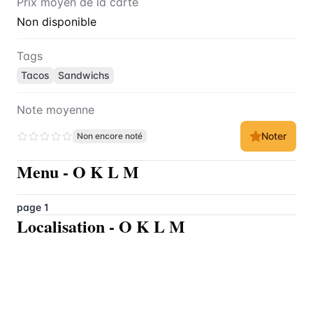
Prix moyen de la carte
Non disponible
Tags
Tacos
Sandwichs
Note moyenne
Noter
Non encore noté
Menu
-
O K L M
page 1
Localisation
-
O K L M