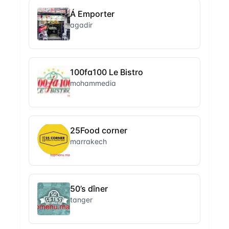
Á Emporter
agadir
100fa100 Le Bistro
mohammedia
25Food corner
marrakech
50’s dîner
tanger