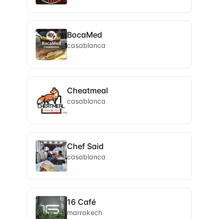
BocaMed
casablanca
Cheatmeal
casablanca
Chef Said
casablanca
16 Café
marrakech