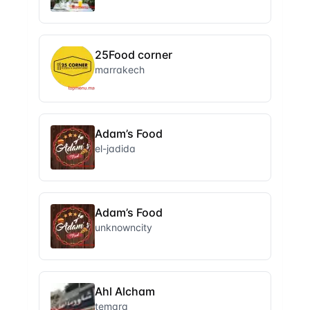
25Food corner
marrakech
Adam’s Food
el-jadida
Adam’s Food
unknowncity
Ahl Alcham
temara