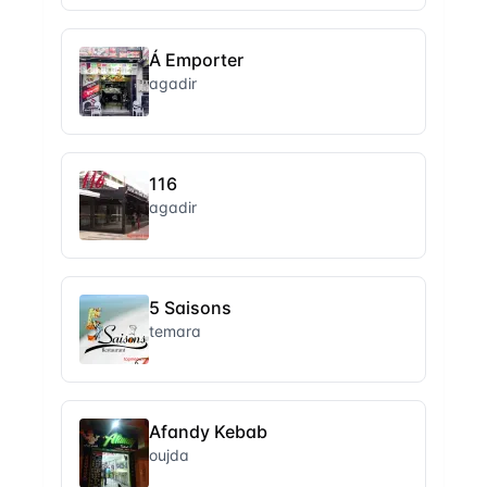
Á Emporter
agadir
116
agadir
5 Saisons
temara
Afandy Kebab
oujda