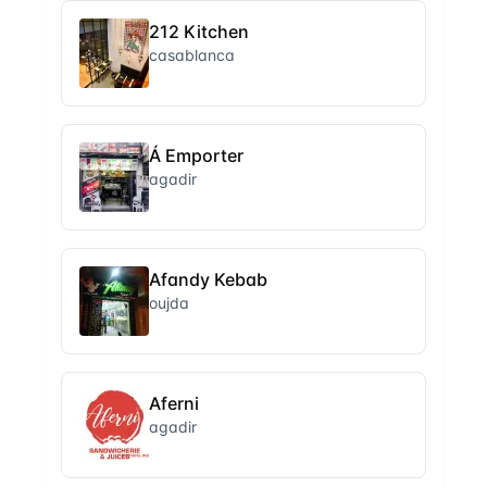
212 Kitchen
casablanca
Á Emporter
agadir
Afandy Kebab
oujda
Aferni
agadir