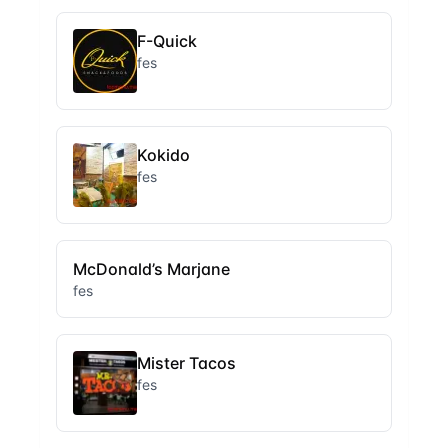
F-Quick
fes
Kokido
fes
McDonald’s Marjane
fes
Mister Tacos
fes