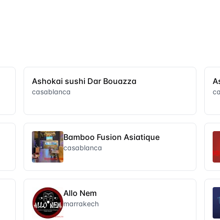
Ashokai sushi Dar Bouazza
A
casablanca
c
Bamboo Fusion Asiatique
casablanca
Allo Nem
marrakech