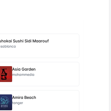
shokai Sushi Sidi Maarouf
asablanca
Asia Garden
mohammedia
Amira Beach
tanger