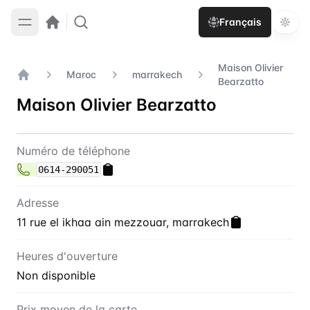
Français
Maison Olivier
Maroc
marrakech
Bearzatto
Accueil
Maison Olivier Bearzatto
Contact
Maison Olivier Bearzatto
Numéro de téléphone
0614-290051
Adresse
11 rue el ikhaa ain mezzouar, marrakech
Heures d'ouverture
Non disponible
Prix moyen de la carte