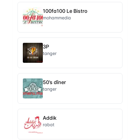
100fa100 Le Bistro
mohammedia
3P
tanger
50’s dîner
tanger
Addik
rabat