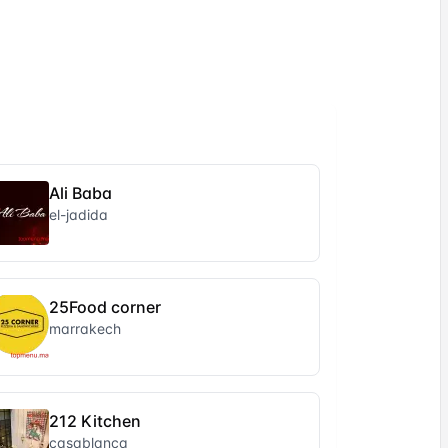
Ali Baba
el-jadida
25Food corner
marrakech
212 Kitchen
casablanca