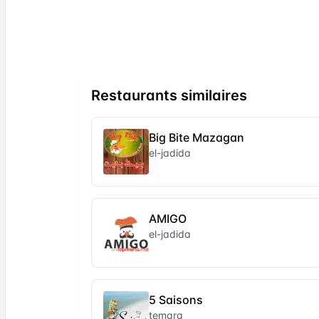
Restaurants similaires
Big Bite Mazagan
el-jadida
AMIGO
el-jadida
5 Saisons
temara