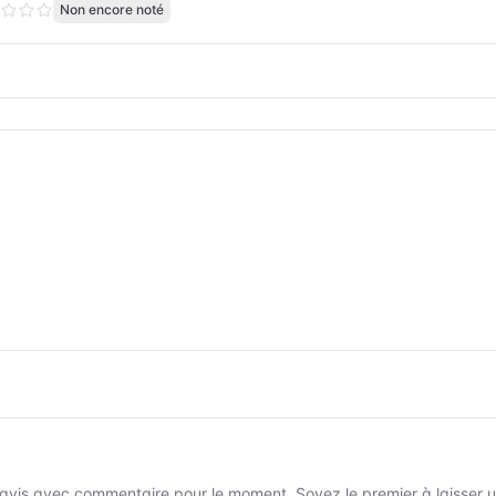
Non encore noté
avis avec commentaire pour le moment. Soyez le premier à laisser un