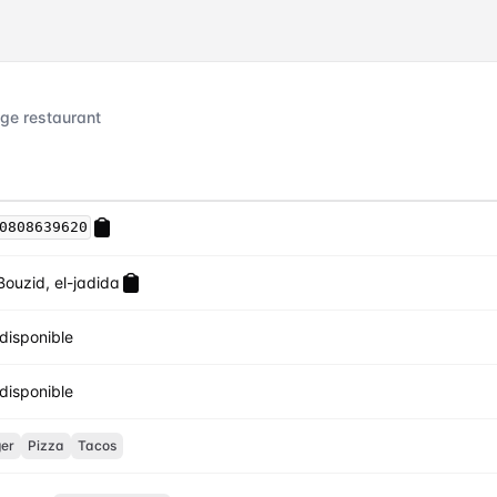
nge restaurant
0808639620
Bouzid, el-jadida
disponible
disponible
er
Pizza
Tacos