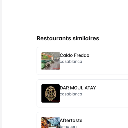
Restaurants similaires
Caldo Freddo
casablanca
DAR MOUL ATAY
casablanca
Aftertaste
benguerir