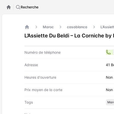
Recherche
Maroc
casablanca
L’Assiet
Accueil
L’Assiette Du Beldi – La Corniche by
Contact
L’Assiette Du Beldi – La Co
Numéro de téléphone
Adresse
41 B
Heures d'ouverture
Non 
Prix moyen de la carte
Non 
Tags
Mar