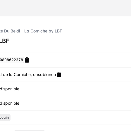
te Du Beldi – La Corniche by LBF
 LBF
rniche by LBF
0808622378
d de la Corniche, casablanca
disponible
disponible
ocain