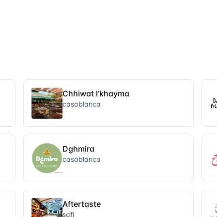
Chhiwat l’khayma
casablanca
Dghmira
casablanca
Aftertaste
safi