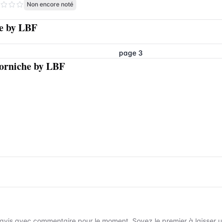
Non encore noté
he by LBF
page 3
Corniche by LBF
avis avec commentaire pour le moment. Soyez le premier à laisser un