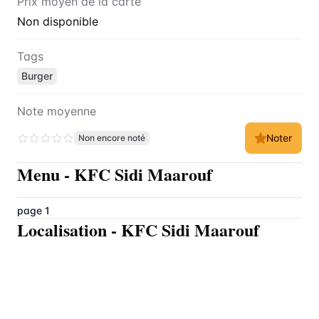
Prix moyen de la carte
Non disponible
Tags
Burger
Note moyenne
Noter
Non encore noté
Menu
-
KFC Sidi Maarouf
page 1
Localisation
-
KFC Sidi Maarouf