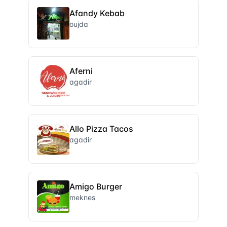
Afandy Kebab
oujda
Aferni
agadir
Allo Pizza Tacos
agadir
Amigo Burger
meknes