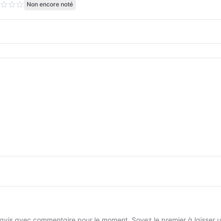
Non encore noté
avis avec commentaire pour le moment. Soyez le premier à laisser un