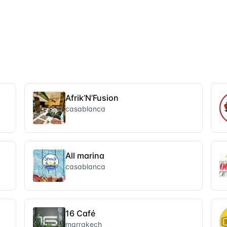
Afrik’N’Fusion
casablanca
All marina
casablanca
16 Café
marrakech