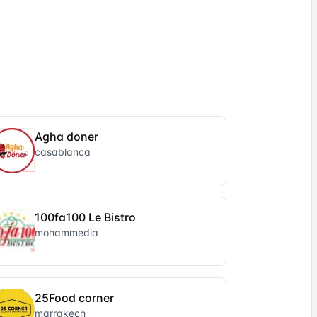
Agha doner
casablanca
100fa100 Le Bistro
mohammedia
25Food corner
marrakech