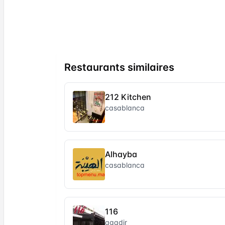
Restaurants similaires
212 Kitchen
casablanca
Alhayba
casablanca
116
agadir