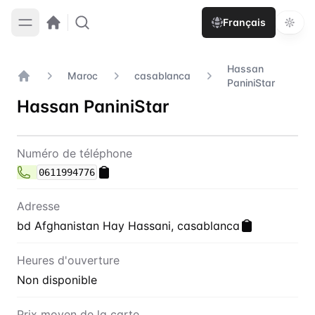
Français
Hassan
Maroc
casablanca
PaniniStar
Accueil
Hassan PaniniStar
Contact
Hassan PaniniStar
Numéro de téléphone
0611994776
Adresse
bd Afghanistan Hay Hassani, casablanca
Heures d'ouverture
Non disponible
Prix moyen de la carte