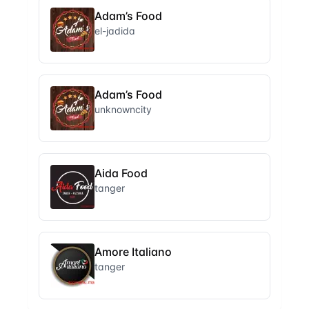
Adam’s Food
el-jadida
Adam’s Food
unknowncity
Aida Food
tanger
Amore Italiano
tanger