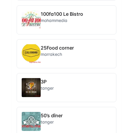
100fa100 Le Bistro
mohammedia
25Food corner
marrakech
3P
tanger
50’s dîner
tanger