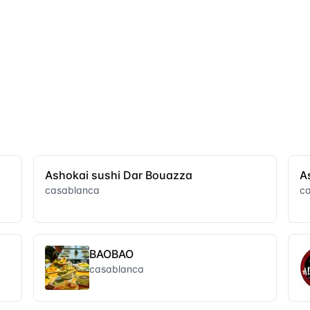
Ashokai sushi Dar Bouazza
A
casablanca
c
BAOBAO
casablanca