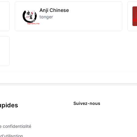
Anji Chinese
tanger
Suivez-nous
apides
X
e confidentialité
d'utilisation