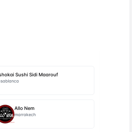
shokai Sushi Sidi Maarouf
asablanca
Allo Nem
marrakech