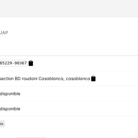
 JAP
05229-90367
rsection BD roudani Casablanca, casablanca
disponible
disponible
is