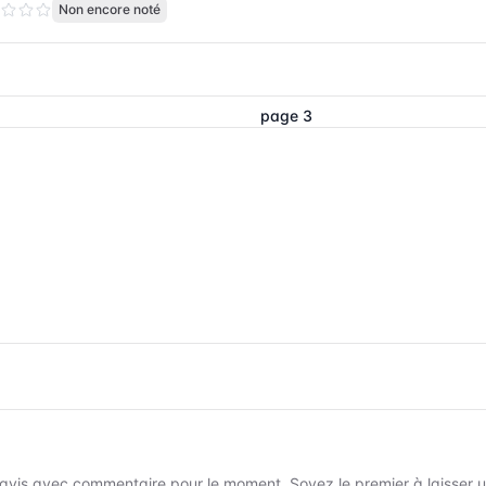
Non encore noté
page 3
avis avec commentaire pour le moment. Soyez le premier à laisser un