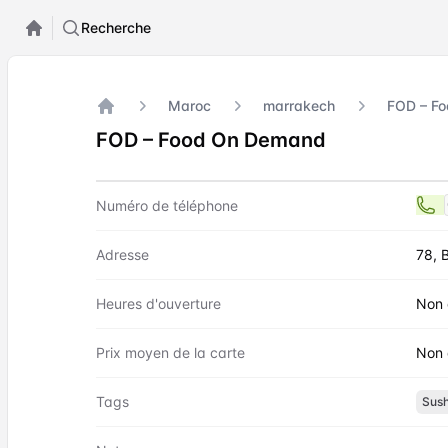
Recherche
Maroc
marrakech
FOD – F
Accueil
FOD – Food On Demand
Contact
FOD – Food On Demand
Numéro de téléphone
Adresse
78, 
Heures d'ouverture
Non 
Prix moyen de la carte
Non 
Tags
Sush