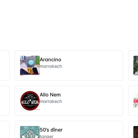
Arancino
marrakech
Allo Nem
marrakech
50’s dîner
tanger