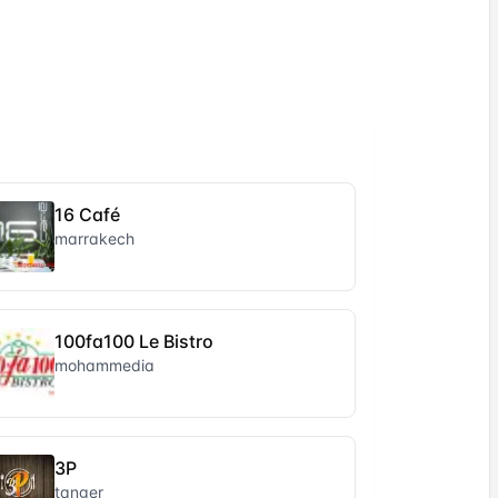
16 Café
marrakech
100fa100 Le Bistro
mohammedia
3P
tanger