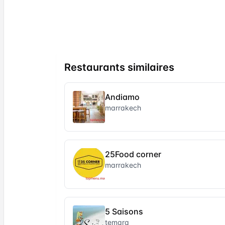
Restaurants similaires
Andiamo
marrakech
25Food corner
marrakech
5 Saisons
temara