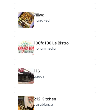
7liiwa
marrakech
100fa100 Le Bistro
mohammedia
116
agadir
212 Kitchen
casablanca