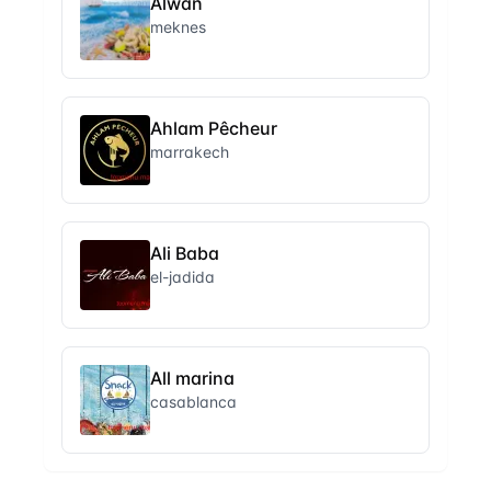
Alwan
meknes
Ahlam Pêcheur
marrakech
Ali Baba
el-jadida
All marina
casablanca