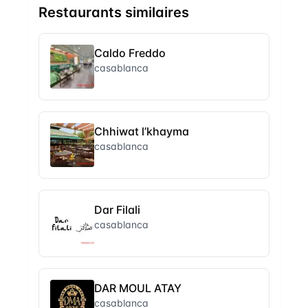
Restaurants similaires
Caldo Freddo
casablanca
Chhiwat l’khayma
casablanca
Dar Filali
casablanca
DAR MOUL ATAY
casablanca