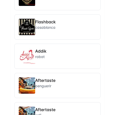
Flashback
casablanca
Addik
rabat
Aftertaste
benguerir
Aftertaste