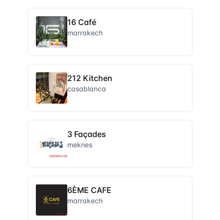
16 Café
marrakech
212 Kitchen
casablanca
3 Façades
meknes
6ÈME CAFE
marrakech