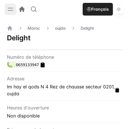
Français
Maroc
oujda
Delight
Accueil
Delight
Contact
Delight
Numéro de téléphone
0659133947
Adresse
Im hay el qods N 4 Rez de chausse secteur 0201,
oujda
Heures d'ouverture
Non disponible