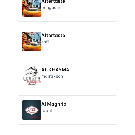
Aftertaste
benguerir
Aftertaste
safi
AL KHAYMA
marrakech
Al Maghribi
rabat