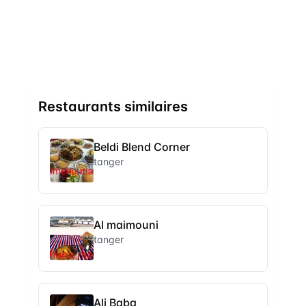
Restaurants similaires
Beldi Blend Corner
tanger
Al maimouni
tanger
Ali Baba