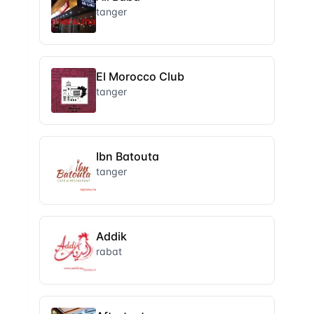
tanger
El Morocco Club
tanger
Ibn Batouta
tanger
Addik
rabat