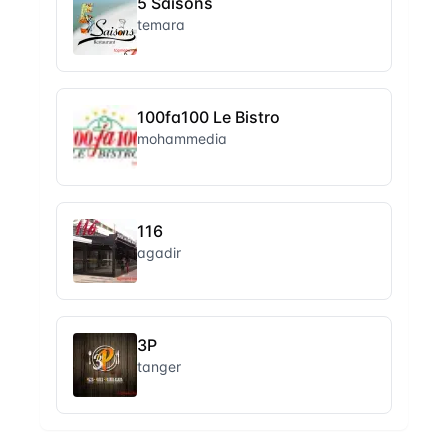
5 Saisons
temara
100fa100 Le Bistro
mohammedia
116
agadir
3P
tanger