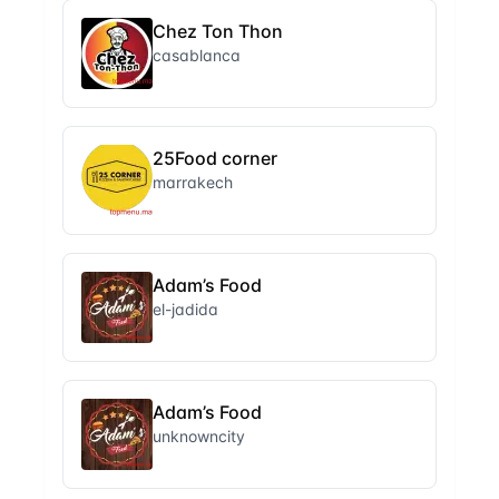
Chez Ton Thon
casablanca
25Food corner
marrakech
Adam’s Food
el-jadida
Adam’s Food
unknowncity