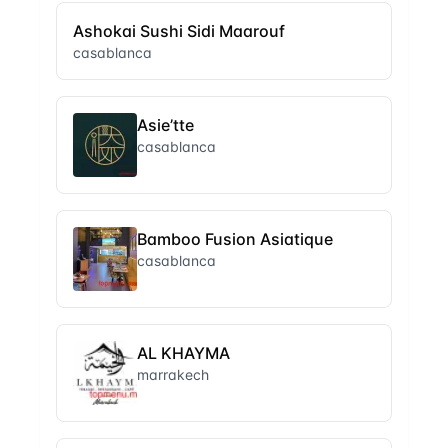
Ashokai Sushi Sidi Maarouf
casablanca
Asie’tte
casablanca
Bamboo Fusion Asiatique
casablanca
AL KHAYMA
marrakech