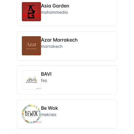
Asia Garden
mohammedia
Azar Marrakech
marrakech
BAVI
fes
Be Wok
meknes